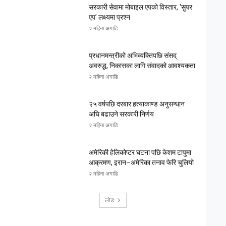
सरकारी सेवामा मोबाइल एपको विस्तार, ‘सुपर
एप’ लक्ष्यमा प्रश्न
२ महिना अगाडि
प्रधानमन्त्रीको अभिव्यक्तिपछि संसद्
अवरुद्ध, निकासका लागि संवादको आवश्यकता
२ महिना अगाडि
२५ वर्षपछि दरबार हत्याकाण्ड अनुसन्धान
अघि बढाउने सरकारी निर्णय
२ महिना अगाडि
अमेरिकी हेलिकोप्टर घटना पछि केशम टापुमा
आक्रमण, इरान–अमेरिका तनाव फेरि चुलियो
२ महिना अगाडि
लोड