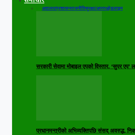
समाचार
सबै
अदालत/प्रशासन
राजनीति
सुरक्षा/अपराध
हेडलाइन
सरकारी सेवामा मोबाइल एपको विस्तार, ‘सुपर एप’ लक्
प्रधानमन्त्रीको अभिव्यक्तिपछि संसद् अवरुद्ध, 