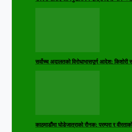
सर्वोच्च अदालतको विरोधाभासपूर्ण आदेश: किशोरी स
काठमाडौंमा घोडेजात्राको रौनक: परम्परा र वीरताक