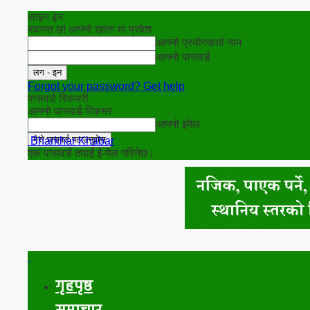
साइन इन
स्वागत छ! आफ्नो खाता मा प्रवेश
आफ्नो प्रयोगकर्ता नाम
आफ्नो पासवर्ड
Forgot your password? Get help
पासवर्ड रिकभरी
आफ्नो पासवर्ड रिकभर
आफ्नो इमेल
Bharkhar Khabar
एक पासवर्ड तपाईं ई-मेल गरिनेछ।
गृहपृष्ठ