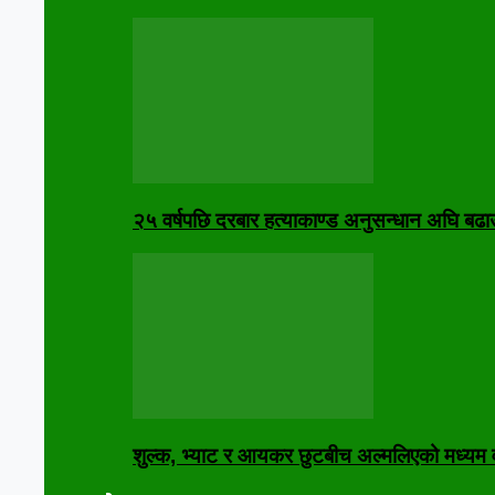
२५ वर्षपछि दरबार हत्याकाण्ड अनुसन्धान अघि बढा
शुल्क, भ्याट र आयकर छुटबीच अल्मलिएको मध्यम