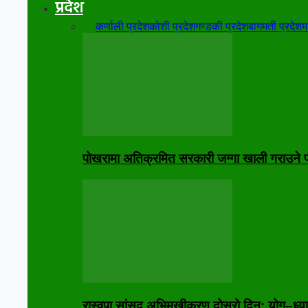
प्रदेश
सबै
कर्णाली प्रदेश
कोशी प्रदेश
गण्डकी प्रदेश
बागमती प्रदेश
म
पोखरामा अतिक्रमित सरकारी जग्गा खाली गराउने प्
रास्वपा सांसद अभिमुखीकरण दोस्रो दिन: योग–ध्या