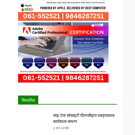
सिफारिस
साइ-टेक सोसाइटी पीएनसीद्वारा वक्तृत्वकला
कार्यशाला सम्पन्न
४ हप्ता अगाडि