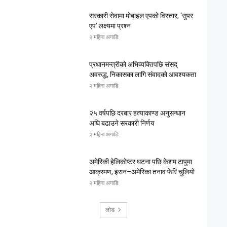
सरकारी सेवामा मोबाइल एपको विस्तार, ‘सुपर
एप’ लक्ष्यमा प्रश्न
२ महिना अगाडि
प्रधानमन्त्रीको अभिव्यक्तिपछि संसद्
अवरुद्ध, निकासका लागि संवादको आवश्यकता
२ महिना अगाडि
२५ वर्षपछि दरबार हत्याकाण्ड अनुसन्धान
अघि बढाउने सरकारी निर्णय
२ महिना अगाडि
अमेरिकी हेलिकोप्टर घटना पछि केशम टापुमा
आक्रमण, इरान–अमेरिका तनाव फेरि चुलियो
२ महिना अगाडि
लोड