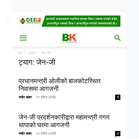
शुक्र, साउन २२, २०८३
Date
घर
ट्याग
जेन-जी
ट्याग: जेन-जी
प्रधानमन्त्री ओलीको बालकोटस्थित
निवासमा आगजनी
भर्खर खबर
-
११ महिना अगाडि
0
जेन-जी प्रदर्शनकारीद्वारा महामन्त्री गगन
थापाको घरमा आगजनी
भर्खर खबर
-
११ महिना अगाडि
0