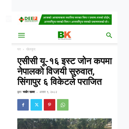
शुक्र, साउन २२, २०८३
Date
घर
खेलकुद
एसीसी यू-१६ इस्ट जोन कपमा
नेपालको विजयी सुरुवात,
सिंगापुर ६ विकेटले पराजित
द्वारा
भर्खर खबर
-
असार ९, २०८२