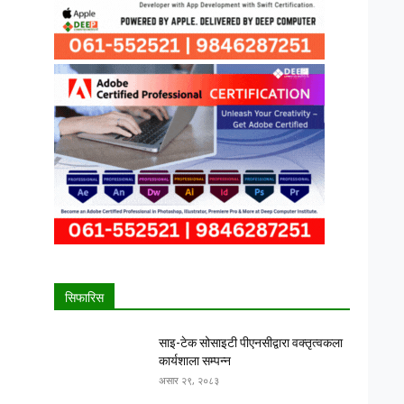
सिफारिस
साइ-टेक सोसाइटी पीएनसीद्वारा वक्तृत्वकला
कार्यशाला सम्पन्न
असार २९, २०८३