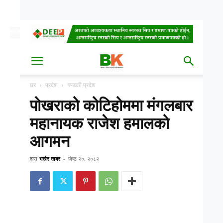
शनि, साउन २३, २०८३
Date
घर
प्रदेश
गण्डकी प्रदेश
पोखराको कोटिहोममा मंगलबार
महानायक राजेश हमालको
आगमन
द्वारा
भर्खर खबर
-
जेष्ठ २०, २०८२