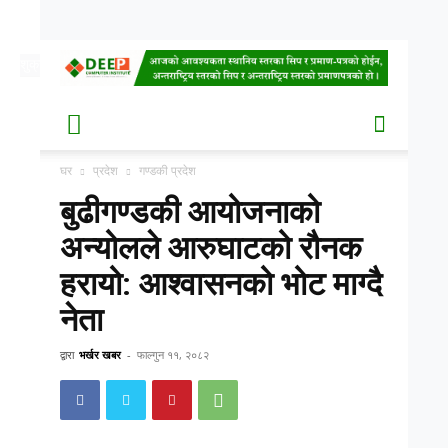
शुक्र, साउन २२, २०८३
Date
घर
प्रदेश
गण्डकी प्रदेश
बुढीगण्डकी आयोजनाको
अन्योलले आरुघाटको रौनक
हरायो: आश्वासनको भोट माग्दै
नेता
द्वारा
भर्खर खबर
-
फाल्गुन ११, २०८२