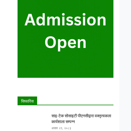
सिफारिस
साइ-टेक सोसाइटी पीएनसीद्वारा वक्तृत्वकला
कार्यशाला सम्पन्न
असार २९, २०८३