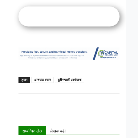
ट्याग
आरुघाट बजार
बुढीगण्डकी आयोजना
सम्बन्धित लेख
लेखक बढी