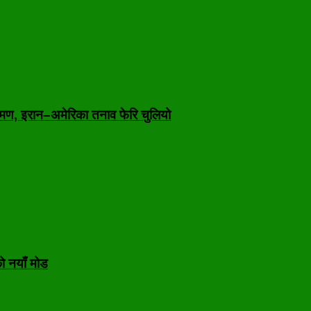
मण, इरान–अमेरिका तनाव फेरि चुलियो
ो नयाँ मोड