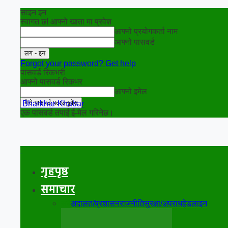
साइन इन
स्वागत छ! आफ्नो खाता मा प्रवेश
आफ्नो प्रयोगकर्ता नाम
आफ्नो पासवर्ड
Forgot your password? Get help
पासवर्ड रिकभरी
आफ्नो पासवर्ड रिकभर
आफ्नो इमेल
Bharkhar Khabar
एक पासवर्ड तपाईं ई-मेल गरिनेछ।
गृहपृष्ठ
समाचार
सबै
अदालत/प्रशासन
राजनीति
सुरक्षा/अपराध
हेडलाइन