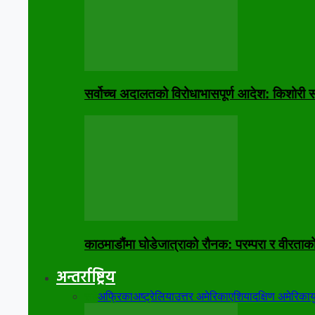
सर्वोच्च अदालतको विरोधाभासपूर्ण आदेश: किशोरी स
काठमाडौंमा घोडेजात्राको रौनक: परम्परा र वीरताक
अन्तर्राष्ट्रिय
सबै
अफ्रिका
अष्ट्रेलिया
उत्तर अमेरिका
एशिया
दक्षिण अमेरिका
य