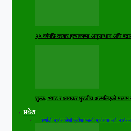
२५ वर्षपछि दरबार हत्याकाण्ड अनुसन्धान अघि बढा
शुल्क, भ्याट र आयकर छुटबीच अल्मलिएको मध्यम
प्रदेश
सबै
कर्णाली प्रदेश
कोशी प्रदेश
गण्डकी प्रदेश
बागमती प्रदेश
म