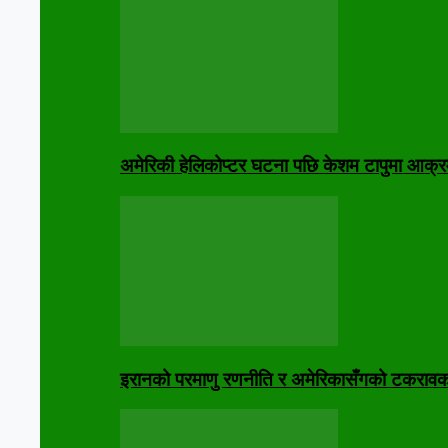
अमेरिकी हेलिकोप्टर घटना पछि केशम टापुमा आक्र
इरानको परमाणु रणनीति र अमेरिकासँगको टकरावक