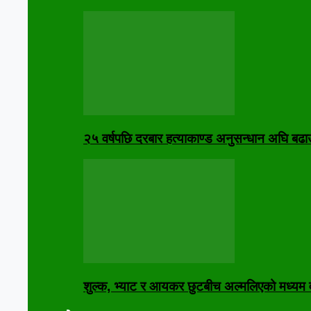
२५ वर्षपछि दरबार हत्याकाण्ड अनुसन्धान अघि बढा
शुल्क, भ्याट र आयकर छुटबीच अल्मलिएको मध्यम