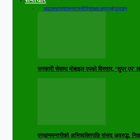
समाचार
सबै
अदालत/प्रशासन
राजनीति
सुरक्षा/अपराध
हेडलाइन
सरकारी सेवामा मोबाइल एपको विस्तार, ‘सुपर एप’ लक्
प्रधानमन्त्रीको अभिव्यक्तिपछि संसद् अवरुद्ध, 