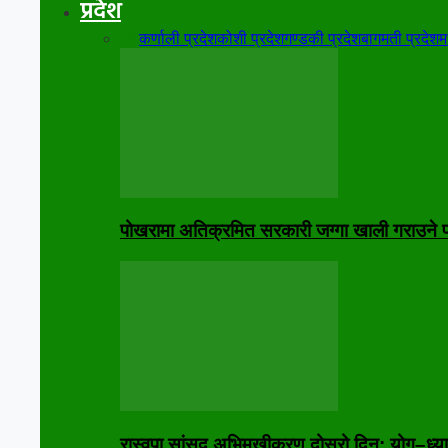
प्रदेश
सबै
कर्णाली प्रदेश
कोशी प्रदेश
गण्डकी प्रदेश
बागमती प्रदेश
म
पोखरामा अतिक्रमित सरकारी जग्गा खाली गराउने प्
रास्वपा सांसद अभिमुखीकरण दोस्रो दिन: योग–ध्या