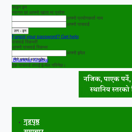
साइन इन
स्वागत छ! आफ्नो खाता मा प्रवेश
आफ्नो प्रयोगकर्ता नाम
आफ्नो पासवर्ड
Forgot your password? Get help
पासवर्ड रिकभरी
आफ्नो पासवर्ड रिकभर
आफ्नो इमेल
Bharkhar Khabar
एक पासवर्ड तपाईं ई-मेल गरिनेछ।
गृहपृष्ठ