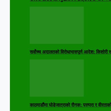
सर्वोच्च अदालतको विरोधाभासपूर्ण आदेश: किशोरी स
काठमाडौंमा घोडेजात्राको रौनक: परम्परा र वीरताक