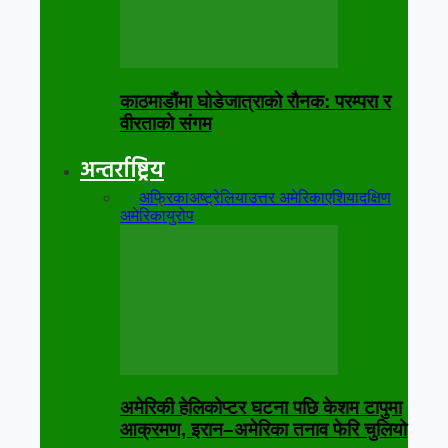
काठमाडौंमा घोडेजात्राको रौनक: परम्परा र
वीरताको संगम
अन्तर्राष्ट्रिय
सबै
अफ्रिका
अष्ट्रेलिया
उत्तर अमेरिका
एशिया
दक्षिण
अमेरिका
युरोप
अमेरिकी हेलिकोप्टर घटना पछि केशम टापुमा
आक्रमण, इरान–अमेरिका तनाव फेरि चुलियो