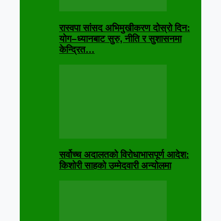
रास्वपा सांसद अभिमुखीकरण दोस्रो दिन:
योग–ध्यानबाट सुरु, नीति र सुशासनमा
केन्द्रित…
सर्वोच्च अदालतको विरोधाभासपूर्ण आदेश:
किशोरी साहको उम्मेदवारी अन्योलमा