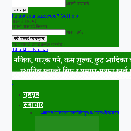
आफ्नो पासवर्ड
Forgot your password? Get help
पासवर्ड रिकभरी
आफ्नो पासवर्ड रिकभर
आफ्नो इमेल
एक पासवर्ड तपाईं ई-मेल गरिनेछ।
Bharkhar Khabar
गृहपृष्ठ
समाचार
सबै
अदालत/प्रशासन
राजनीति
सुरक्षा/अपराध
हेडलाइन