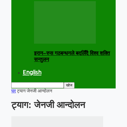
इरान–रुस गठबन्धनले बदलिँदै विश्व शक्ति
सन्तुलन
English
घर
ट्याग
जेनजी आन्दोलन
ट्याग: जेनजी आन्दोलन