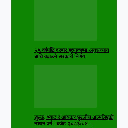
२५ वर्षपछि दरबार हत्याकाण्ड अनुसन्धान
अघि बढाउने सरकारी निर्णय
शुल्क, भ्याट र आयकर छुटबीच अल्मलिएको
मध्यम वर्ग : बजेट २०८३/८४…