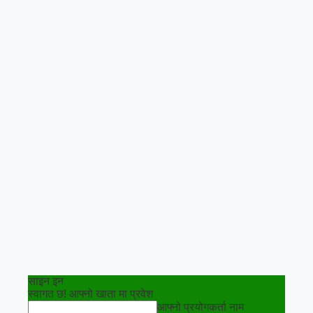
साइन इन
स्वागत छ! आफ्नो खाता मा प्रवेश
आफ्नो प्रयोगकर्ता नाम