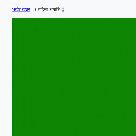
भर्खर खबर
-
९ महिना अगाडि
0