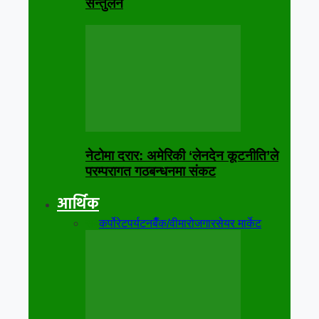
सन्तुलन
नेटोमा दरार: अमेरिकी ‘लेनदेन कूटनीति’ले
परम्परागत गठबन्धनमा संकट
आर्थिक
सबै
कर्पोरेट
पर्यटन
बैँक/वीमा
रोजगार
सेयर मार्केट