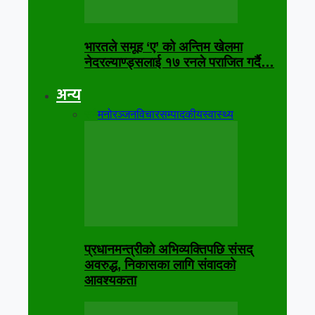
भारतले समूह ‘ए’ को अन्तिम खेलमा
नेदरल्याण्ड्सलाई १७ रनले पराजित गर्दै…
अन्य
सबै
मनोरञ्जन
विचार
सम्पादकीय
स्वास्थ्य
प्रधानमन्त्रीको अभिव्यक्तिपछि संसद्
अवरुद्ध, निकासका लागि संवादको
आवश्यकता