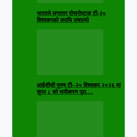
भारतले लगातार दोस्रोपटक टी-२०
विश्वकपको उपाधि उचाल्यो
आईसीसी पुरुष टी–२० विश्वकप २०२६ मा
सुपर ८ को समीकरण पूरा,…