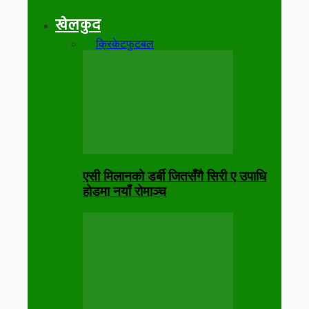
खेलकुद
सबै
क्रिकेट
फुटबल
एसी मिलानको डर्बी जितसँगै सिरी ए उपाधि
होडमा नयाँ रोमाञ्च