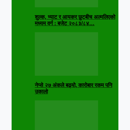
शुल्क, भ्याट र आयकर छुटबीच अल्मलिएको
मध्यम वर्ग : बजेट २०८३/८४…
नेप्से २७ अंकले बढ्यो, कारोबार रकम पनि
उकालो