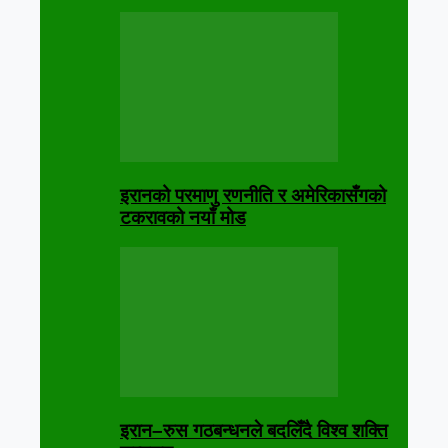
इरानको परमाणु रणनीति र अमेरिकासँगको
टकरावको नयाँ मोड
इरान–रुस गठबन्धनले बदलिँदै विश्व शक्ति