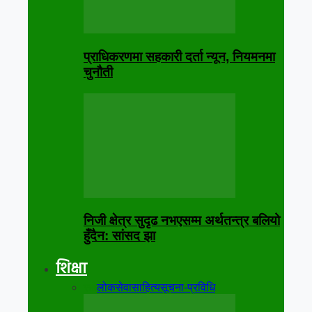
प्राधिकरणमा सहकारी दर्ता न्यून, नियमनमा
चुनौती
निजी क्षेत्र सुदृढ नभएसम्म अर्थतन्त्र बलियो
हुँदैन: सांसद झा
शिक्षा
सबै
लोकसेवा
साहित्य
सूचना-प्रविधि