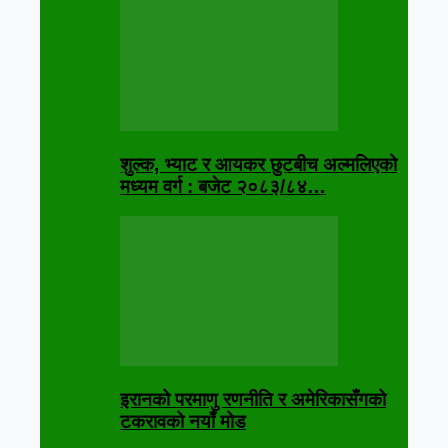
शुल्क, भ्याट र आयकर छुटबीच अल्मलिएको
मध्यम वर्ग : बजेट २०८३/८४…
इरानको परमाणु रणनीति र अमेरिकासँगको
टकरावको नयाँ मोड