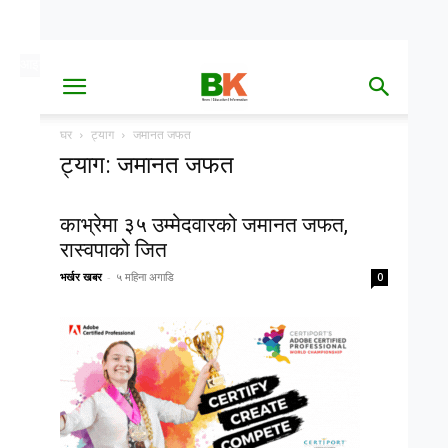
आइत, साउन २४, २०८३
Date
घर
ट्याग
जमानत जफत
ट्याग: जमानत जफत
काभ्रेमा ३५ उम्मेदवारको जमानत जफत,
रास्वपाको जित
भर्खर खबर
-
५ महिना अगाडि
0