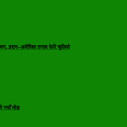
मण, इरान–अमेरिका तनाव फेरि चुलियो
ो नयाँ मोड