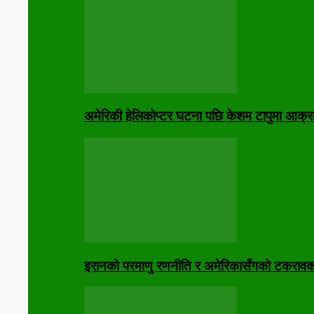
अमेरिकी हेलिकोप्टर घटना पछि केशम टापुमा आक्र
इरानको परमाणु रणनीति र अमेरिकासँगको टकरावक