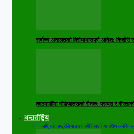
सर्वोच्च अदालतको विरोधाभासपूर्ण आदेश: किशोरी स
काठमाडौंमा घोडेजात्राको रौनक: परम्परा र वीरताक
अन्तर्राष्ट्रिय
सबै
अफ्रिका
अष्ट्रेलिया
उत्तर अमेरिका
एशिया
दक्षिण अमेरिका
य