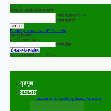
साइन इन
स्वागत छ! आफ्नो खाता मा प्रवेश
आफ्नो प्रयोगकर्ता नाम
आफ्नो पासवर्ड
Forgot your password? Get help
पासवर्ड रिकभरी
आफ्नो पासवर्ड रिकभर
आफ्नो इमेल
Bharkhar Khabar
एक पासवर्ड तपाईं ई-मेल गरिनेछ।
गृहपृष्ठ
समाचार
सबै
अदालत/प्रशासन
राजनीति
सुरक्षा/अपराध
हेडलाइन