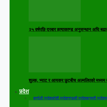
२५ वर्षपछि दरबार हत्याकाण्ड अनुसन्धान अघि बढा
शुल्क, भ्याट र आयकर छुटबीच अल्मलिएको मध्यम
प्रदेश
सबै
कर्णाली प्रदेश
कोशी प्रदेश
गण्डकी प्रदेश
बागमती प्रदेश
म