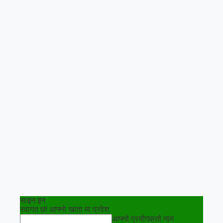
साइन इन
स्वागत छ! आफ्नो खाता मा प्रवेश
आफ्नो प्रयोगकर्ता नाम