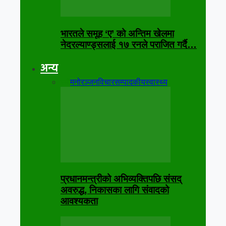
भारतले समूह ‘ए’ को अन्तिम खेलमा
नेदरल्याण्ड्सलाई १७ रनले पराजित गर्दै…
अन्य
सबै
मनोरञ्जन
विचार
सम्पादकीय
स्वास्थ्य
प्रधानमन्त्रीको अभिव्यक्तिपछि संसद्
अवरुद्ध, निकासका लागि संवादको
आवश्यकता