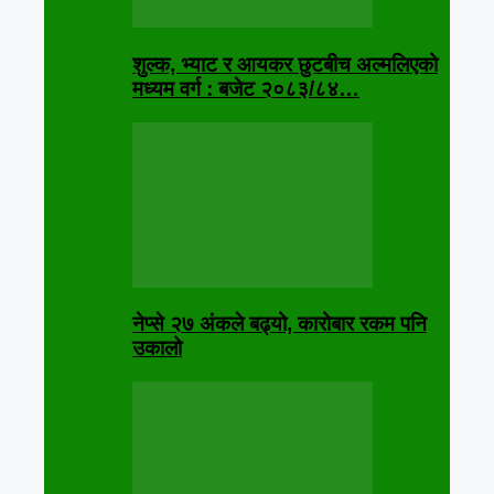
शुल्क, भ्याट र आयकर छुटबीच अल्मलिएको
मध्यम वर्ग : बजेट २०८३/८४…
नेप्से २७ अंकले बढ्यो, कारोबार रकम पनि
उकालो