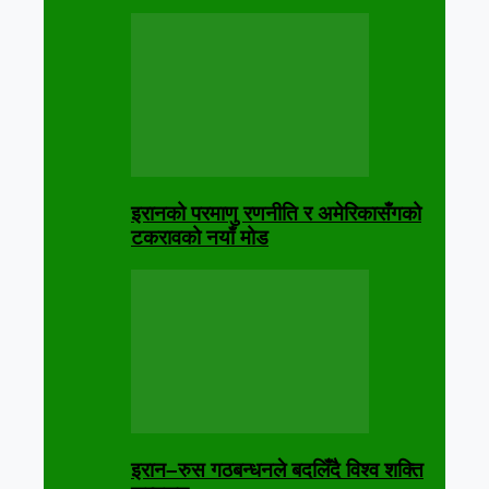
इरानको परमाणु रणनीति र अमेरिकासँगको
टकरावको नयाँ मोड
इरान–रुस गठबन्धनले बदलिँदै विश्व शक्ति