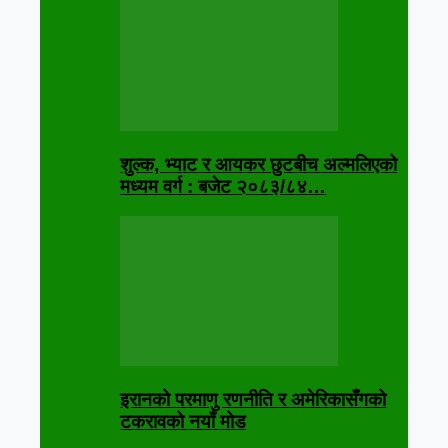
शुल्क, भ्याट र आयकर छुटबीच अल्मलिएको
मध्यम वर्ग : बजेट २०८३/८४…
इरानको परमाणु रणनीति र अमेरिकासँगको
टकरावको नयाँ मोड