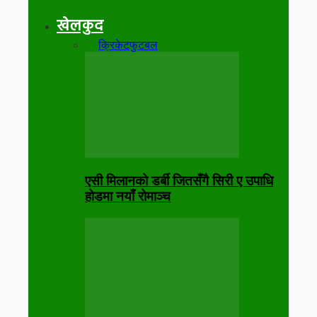
खेलकुद
सबै
क्रिकेट
फुटबल
एसी मिलानको डर्बी जितसँगै सिरी ए उपाधि
होडमा नयाँ रोमाञ्च