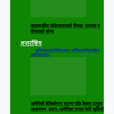
काठमाडौंमा घोडेजात्राको रौनक: परम्परा र
वीरताको संगम
अन्तर्राष्ट्रिय
सबै
अफ्रिका
अष्ट्रेलिया
उत्तर अमेरिका
एशिया
दक्षिण
अमेरिका
युरोप
अमेरिकी हेलिकोप्टर घटना पछि केशम टापुमा
आक्रमण, इरान–अमेरिका तनाव फेरि चुलियो