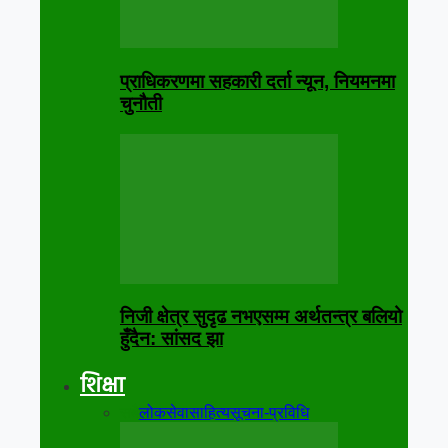
प्राधिकरणमा सहकारी दर्ता न्यून, नियमनमा
चुनौती
निजी क्षेत्र सुदृढ नभएसम्म अर्थतन्त्र बलियो
हुँदैन: सांसद झा
शिक्षा
सबै
लोकसेवा
साहित्य
सूचना-प्रविधि