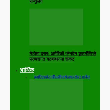
सन्तुलन
नेटोमा दरार: अमेरिकी ‘लेनदेन कूटनीति’ले
परम्परागत गठबन्धनमा संकट
आर्थिक
सबै
कर्पोरेट
पर्यटन
बैँक/वीमा
रोजगार
सेयर मार्केट