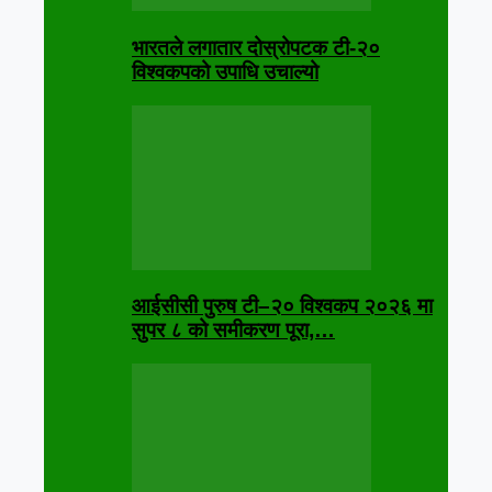
भारतले लगातार दोस्रोपटक टी-२०
विश्वकपको उपाधि उचाल्यो
आईसीसी पुरुष टी–२० विश्वकप २०२६ मा
सुपर ८ को समीकरण पूरा,…