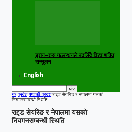
इरान–रुस गठबन्धनले बदलिँदै विश्व शक्ति
सन्तुलन
English
घर
प्रदेश
गण्डकी प्रदेश
राइड सेयरिङ र नेपालमा यसको
नियमनसम्बन्धी स्थिति
राइड सेयरिङ र नेपालमा यसको
नियमनसम्बन्धी स्थिति