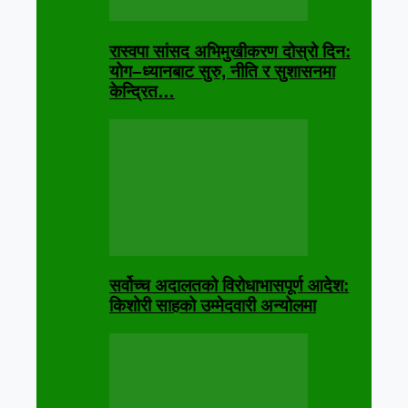
रास्वपा सांसद अभिमुखीकरण दोस्रो दिन:
योग–ध्यानबाट सुरु, नीति र सुशासनमा
केन्द्रित…
सर्वोच्च अदालतको विरोधाभासपूर्ण आदेश:
किशोरी साहको उम्मेदवारी अन्योलमा