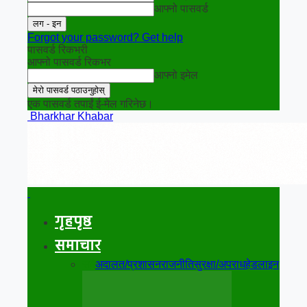
आफ्नो पासवर्ड
Forgot your password? Get help
पासवर्ड रिकभरी
आफ्नो पासवर्ड रिकभर
आफ्नो इमेल
एक पासवर्ड तपाईं ई-मेल गरिनेछ।
Bharkhar Khabar
गृहपृष्ठ
समाचार
सबै
अदालत/प्रशासन
राजनीति
सुरक्षा/अपराध
हेडलाइन