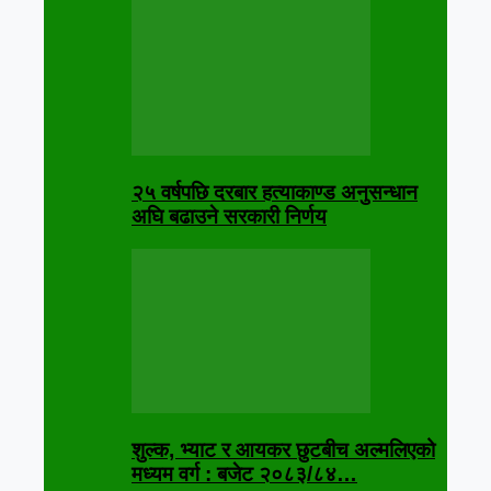
२५ वर्षपछि दरबार हत्याकाण्ड अनुसन्धान
अघि बढाउने सरकारी निर्णय
शुल्क, भ्याट र आयकर छुटबीच अल्मलिएको
मध्यम वर्ग : बजेट २०८३/८४…