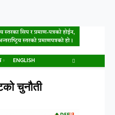
य
ENGLISH
टको चुनौती