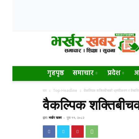
Bharkhar
Khabar
गृहपृष्ठ
समाचार
प्रदेश
अन
घर
Top-Headline
वैकल्पिक शक्तिबीचको ध्रुवीकरण र वैचार
वैकल्पिक शक्तिबीच
द्वारा
भर्खर खबर
-
पुस ११, २०८२