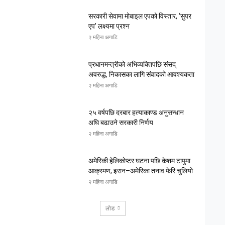
सरकारी सेवामा मोबाइल एपको विस्तार, ‘सुपर
एप’ लक्ष्यमा प्रश्न
२ महिना अगाडि
प्रधानमन्त्रीको अभिव्यक्तिपछि संसद्
अवरुद्ध, निकासका लागि संवादको आवश्यकता
२ महिना अगाडि
२५ वर्षपछि दरबार हत्याकाण्ड अनुसन्धान
अघि बढाउने सरकारी निर्णय
२ महिना अगाडि
अमेरिकी हेलिकोप्टर घटना पछि केशम टापुमा
आक्रमण, इरान–अमेरिका तनाव फेरि चुलियो
२ महिना अगाडि
लोड