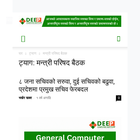
बिहि, साउन २१, २०८३
Date
घर
ट्याग
मन्त्री परिषद बैठक
ट्याग: मन्त्री परिषद बैठक
८ जना सचिवको सरुवा, दुई सचिवको बढुवा,
प्रदेशमा प्रमुख सचिव फेरबदल
भर्खर खबर
-
१ वर्ष अगाडि
0