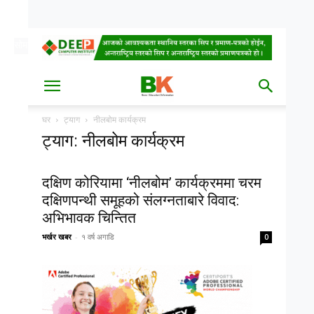
सोम, साउन २५, २०८३
Date
घर
ट्याग
नीलबोम कार्यक्रम
ट्याग: नीलबोम कार्यक्रम
दक्षिण कोरियामा ‘नीलबोम’ कार्यक्रममा चरम
दक्षिणपन्थी समूहको संलग्नताबारे विवाद:
अभिभावक चिन्तित
भर्खर खबर
-
१ वर्ष अगाडि
0