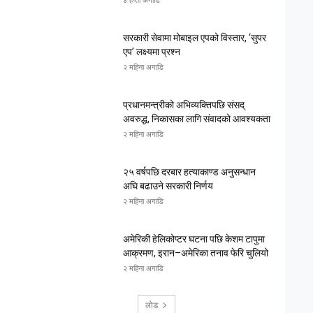
सरकारी सेवामा मोबाइल एपको विस्तार, ‘सुपर
एप’ लक्ष्यमा प्रश्न
२ महिना अगाडि
प्रधानमन्त्रीको अभिव्यक्तिपछि संसद्
अवरुद्ध, निकासका लागि संवादको आवश्यकता
२ महिना अगाडि
२५ वर्षपछि दरबार हत्याकाण्ड अनुसन्धान
अघि बढाउने सरकारी निर्णय
२ महिना अगाडि
अमेरिकी हेलिकोप्टर घटना पछि केशम टापुमा
आक्रमण, इरान–अमेरिका तनाव फेरि चुलियो
२ महिना अगाडि
लोड