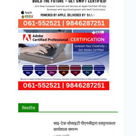
सिफारिस
साइ-टेक सोसाइटी पीएनसीद्वारा वक्तृत्वकला
कार्यशाला सम्पन्न
४ हप्ता अगाडि