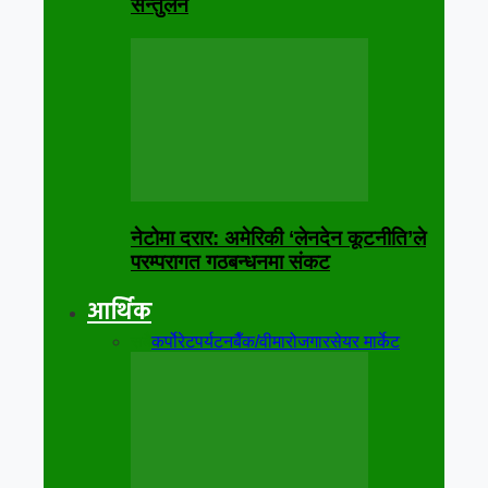
सन्तुलन
नेटोमा दरार: अमेरिकी ‘लेनदेन कूटनीति’ले
परम्परागत गठबन्धनमा संकट
आर्थिक
सबै
कर्पोरेट
पर्यटन
बैँक/वीमा
रोजगार
सेयर मार्केट