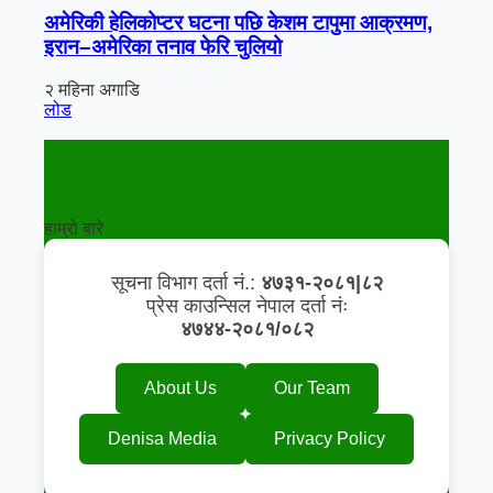
अमेरिकी हेलिकोप्टर घटना पछि केशम टापुमा आक्रमण,
इरान–अमेरिका तनाव फेरि चुलियो
२ महिना अगाडि
लोड
हाम्रो बारे
सूचना विभाग दर्ता नं.:
४७३१-२०८१|८२
प्रेस काउन्सिल नेपाल दर्ता नंः
४७४४-२०८१/०८२
About Us
Our Team
Denisa Media
Privacy Policy