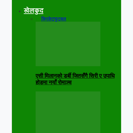
खेलकुद
सबै
क्रिकेट
फुटबल
एसी मिलानको डर्बी जितसँगै सिरी ए उपाधि
होडमा नयाँ रोमाञ्च