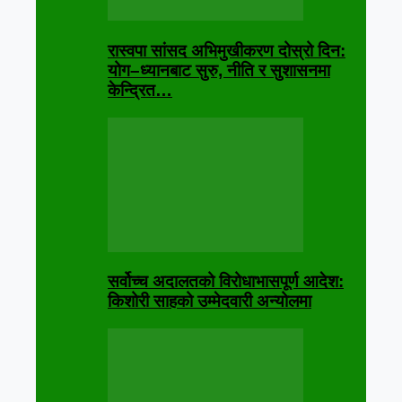
रास्वपा सांसद अभिमुखीकरण दोस्रो दिन:
योग–ध्यानबाट सुरु, नीति र सुशासनमा
केन्द्रित…
सर्वोच्च अदालतको विरोधाभासपूर्ण आदेश:
किशोरी साहको उम्मेदवारी अन्योलमा