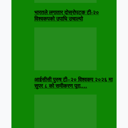
भारतले लगातार दोस्रोपटक टी-२०
विश्वकपको उपाधि उचाल्यो
आईसीसी पुरुष टी–२० विश्वकप २०२६ मा
सुपर ८ को समीकरण पूरा,…