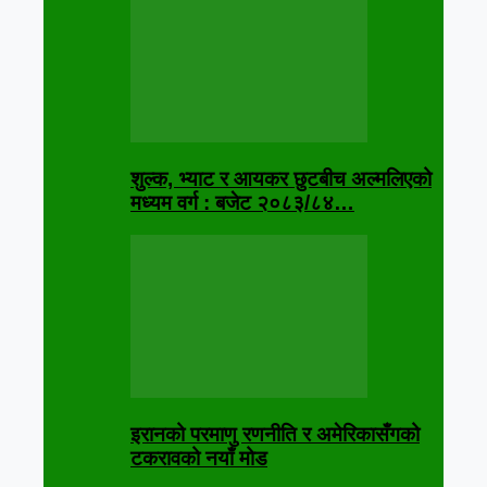
शुल्क, भ्याट र आयकर छुटबीच अल्मलिएको
मध्यम वर्ग : बजेट २०८३/८४…
इरानको परमाणु रणनीति र अमेरिकासँगको
टकरावको नयाँ मोड