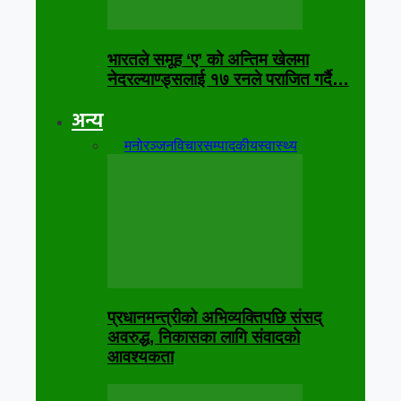
भारतले समूह ‘ए’ को अन्तिम खेलमा
नेदरल्याण्ड्सलाई १७ रनले पराजित गर्दै…
अन्य
सबै
मनोरञ्जन
विचार
सम्पादकीय
स्वास्थ्य
प्रधानमन्त्रीको अभिव्यक्तिपछि संसद्
अवरुद्ध, निकासका लागि संवादको
आवश्यकता