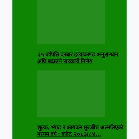
२५ वर्षपछि दरबार हत्याकाण्ड अनुसन्धान
अघि बढाउने सरकारी निर्णय
शुल्क, भ्याट र आयकर छुटबीच अल्मलिएको
मध्यम वर्ग : बजेट २०८३/८४…