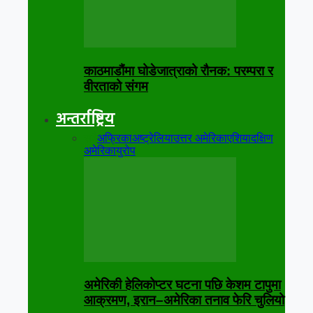
काठमाडौंमा घोडेजात्राको रौनक: परम्परा र
वीरताको संगम
अन्तर्राष्ट्रिय
सबै
अफ्रिका
अष्ट्रेलिया
उत्तर अमेरिका
एशिया
दक्षिण
अमेरिका
युरोप
अमेरिकी हेलिकोप्टर घटना पछि केशम टापुमा
आक्रमण, इरान–अमेरिका तनाव फेरि चुलियो