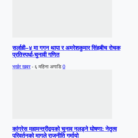
सर्लाही–४ मा गगन थापा र अमरेशकुमार सिंहबीच रोचक
प्रतिस्पर्धा-चुनावी गणित
भर्खर खबर
-
६ महिना अगाडि
0
कांग्रेस महामन्त्रीद्वयको चुनाव नलड्ने घोषणा: नेतृत्व
परिवर्तनको मागले राजनीति गर्मायो