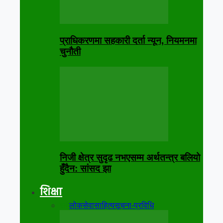
प्राधिकरणमा सहकारी दर्ता न्यून, नियमनमा
चुनौती
निजी क्षेत्र सुदृढ नभएसम्म अर्थतन्त्र बलियो
हुँदैन: सांसद झा
शिक्षा
सबै
लोकसेवा
साहित्य
सूचना-प्रविधि