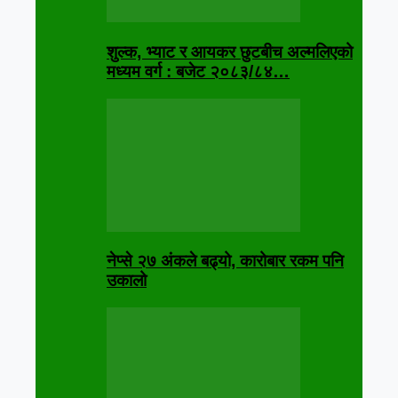
शुल्क, भ्याट र आयकर छुटबीच अल्मलिएको
मध्यम वर्ग : बजेट २०८३/८४…
नेप्से २७ अंकले बढ्यो, कारोबार रकम पनि
उकालो