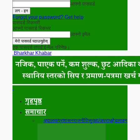
आफ्नो पासवर्ड
Forgot your password? Get help
पासवर्ड रिकभरी
आफ्नो पासवर्ड रिकभर
आफ्नो इमेल
एक पासवर्ड तपाईं ई-मेल गरिनेछ।
Bharkhar Khabar
गृहपृष्ठ
समाचार
सबै
अदालत/प्रशासन
राजनीति
सुरक्षा/अपराध
हेडलाइन