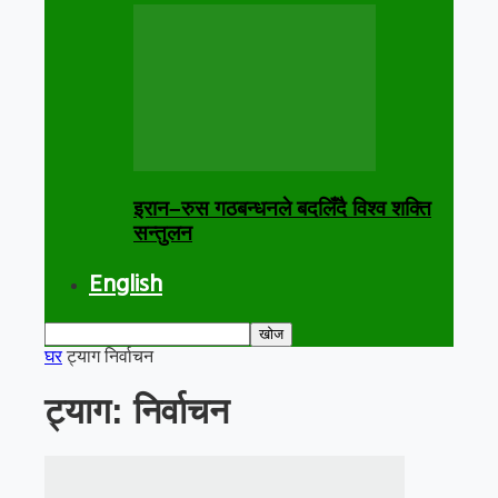
इरान–रुस गठबन्धनले बदलिँदै विश्व शक्ति
सन्तुलन
English
घर
ट्याग
निर्वाचन
ट्याग: निर्वाचन