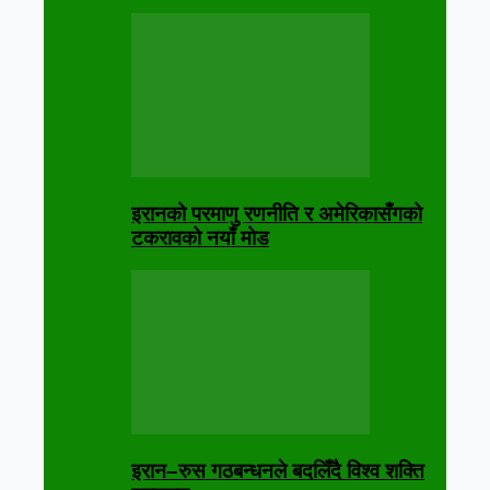
इरानको परमाणु रणनीति र अमेरिकासँगको
टकरावको नयाँ मोड
इरान–रुस गठबन्धनले बदलिँदै विश्व शक्ति