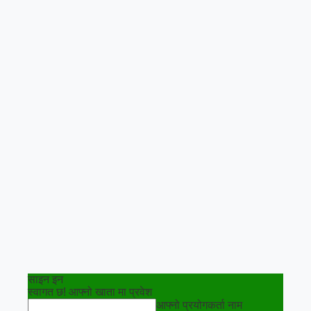
साइन इन
स्वागत छ! आफ्नो खाता मा प्रवेश
आफ्नो प्रयोगकर्ता नाम