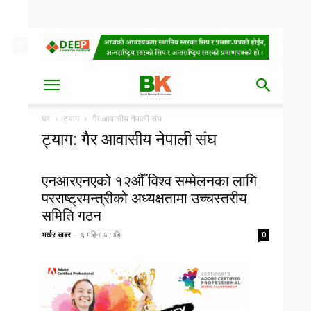
शनि, साउन २३, २०८३
Date
घर
ट्याग
गैर आवासीय नेपाली संघ
ट्याग: गैर आवासीय नेपाली संघ
एनआरएनएको १२औँ विश्व सम्मेलनका लागि
परराष्ट्रमन्त्रीको अध्यक्षतामा उच्चस्तरीय
समिति गठन
भर्खर खबर
-
६ महिना अगाडि
0