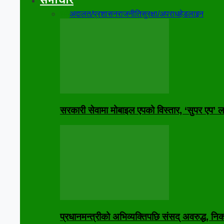
समाचार
सबै
अदालत/प्रशासन
राजनीति
सुरक्षा/अपराध
हेडलाइन
सरकारी सेवामा मोबाइल एपको विस्तार, ‘सुपर एप’ लक्
प्रधानमन्त्रीको अभिव्यक्तिपछि संसद् अवरुद्ध, 