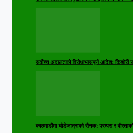
सर्वोच्च अदालतको विरोधाभासपूर्ण आदेश: किशोरी स
काठमाडौंमा घोडेजात्राको रौनक: परम्परा र वीरताक