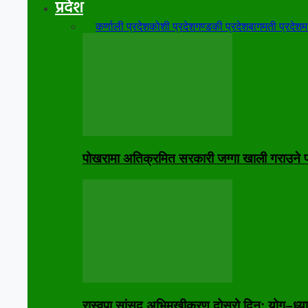
प्रदेश
सबै
कर्णाली प्रदेश
कोशी प्रदेश
गण्डकी प्रदेश
बागमती प्रदेश
म
पोखरामा अतिक्रमित सरकारी जग्गा खाली गराउने प्
रास्वपा सांसद अभिमुखीकरण दोस्रो दिन: योग–ध्या