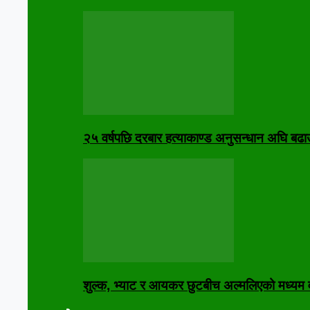
२५ वर्षपछि दरबार हत्याकाण्ड अनुसन्धान अघि बढा
शुल्क, भ्याट र आयकर छुटबीच अल्मलिएको मध्यम