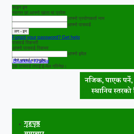
साइन इन
स्वागत छ! आफ्नो खाता मा प्रवेश
आफ्नो प्रयोगकर्ता नाम
आफ्नो पासवर्ड
Forgot your password? Get help
पासवर्ड रिकभरी
आफ्नो पासवर्ड रिकभर
आफ्नो इमेल
Bharkhar Khabar
एक पासवर्ड तपाईं ई-मेल गरिनेछ।
गृहपृष्ठ