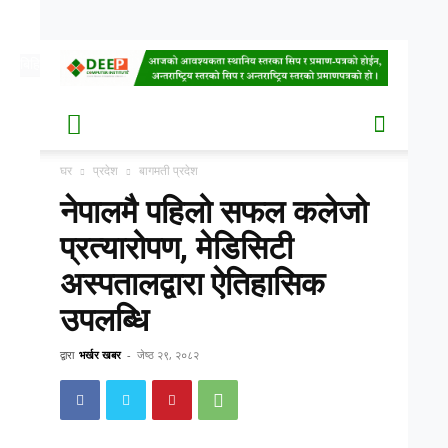
बिहि, साउन २१, २०८३
Date
घर
प्रदेश
बागमती प्रदेश
नेपालमै पहिलो सफल कलेजो
प्रत्यारोपण, मेडिसिटी
अस्पतालद्वारा ऐतिहासिक
उपलब्धि
द्वारा
भर्खर खबर
-
जेष्ठ २९, २०८२