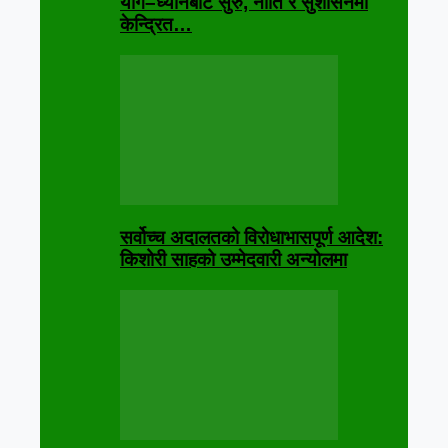
योग–ध्यानबाट सुरु, नीति र सुशासनमा
केन्द्रित…
सर्वोच्च अदालतको विरोधाभासपूर्ण आदेश:
किशोरी साहको उम्मेदवारी अन्योलमा