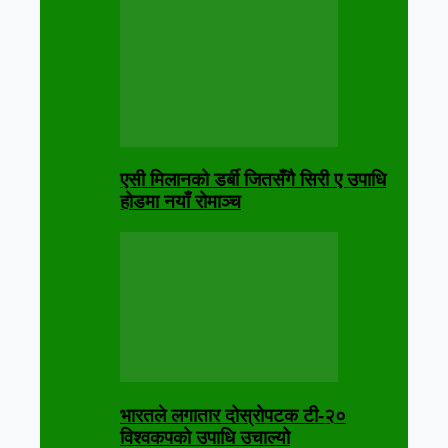
एसी मिलानको डर्बी जितसँगै सिरी ए उपाधि
होडमा नयाँ रोमाञ्च
भारतले लगातार दोस्रोपटक टी-२०
विश्वकपको उपाधि उचाल्यो