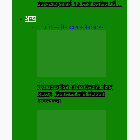
नेदरल्याण्ड्सलाई १७ रनले पराजित गर्दै…
अन्य
सबै
मनोरञ्जन
विचार
सम्पादकीय
स्वास्थ्य
प्रधानमन्त्रीको अभिव्यक्तिपछि संसद्
अवरुद्ध, निकासका लागि संवादको
आवश्यकता