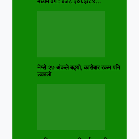
मध्यम वर्ग : बजेट २०८३/८४…
नेप्से २७ अंकले बढ्यो, कारोबार रकम पनि
उकालो