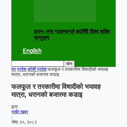
इरान–रुस गठबन्धनले बदलिँदै विश्व शक्ति
सन्तुलन
English
घर
प्रदेश
कोशी प्रदेश
फलफूल र तरकारीमा विषादीको भयावह
मात्रा, धरानको बजारमा कडाइ
फलफूल र तरकारीमा विषादीको भयावह
मात्रा, धरानको बजारमा कडाइ
द्वारा
भर्खर खबर
-
जेष्ठ २५, २०८२