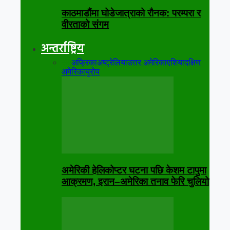
काठमाडौंमा घोडेजात्राको रौनक: परम्परा र
वीरताको संगम
अन्तर्राष्ट्रिय
सबै
अफ्रिका
अष्ट्रेलिया
उत्तर अमेरिका
एशिया
दक्षिण
अमेरिका
युरोप
अमेरिकी हेलिकोप्टर घटना पछि केशम टापुमा
आक्रमण, इरान–अमेरिका तनाव फेरि चुलियो