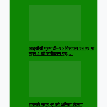
आईसीसी पुरुष टी–२० विश्वकप २०२६ मा
सुपर ८ को समीकरण पूरा,…
भारतले समूह ‘ए’ को अन्तिम खेलमा