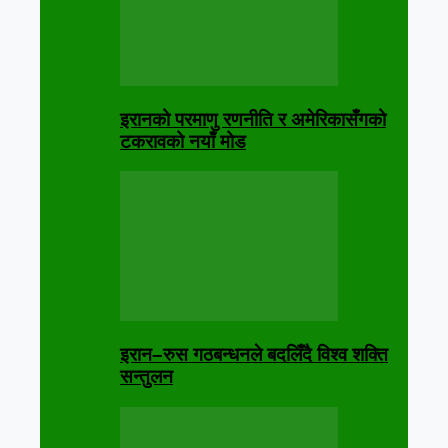
इरानको परमाणु रणनीति र अमेरिकासँगको
टकरावको नयाँ मोड
इरान–रुस गठबन्धनले बदलिँदै विश्व शक्ति
सन्तुलन