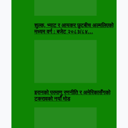
शुल्क, भ्याट र आयकर छुटबीच अल्मलिएको
मध्यम वर्ग : बजेट २०८३/८४…
इरानको परमाणु रणनीति र अमेरिकासँगको
टकरावको नयाँ मोड