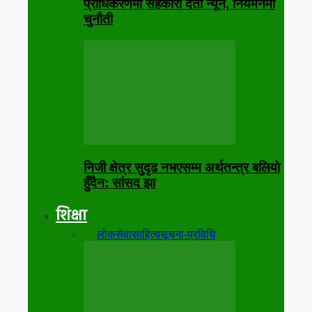
प्राधिकरणमा सहकारी दर्ता न्यून, नियमनमा
चुनौती
निजी क्षेत्र सुदृढ नभएसम्म अर्थतन्त्र बलियो
हुँदैन: सांसद झा
शिक्षा
सबै
लोकसेवा
साहित्य
सूचना-प्रविधि