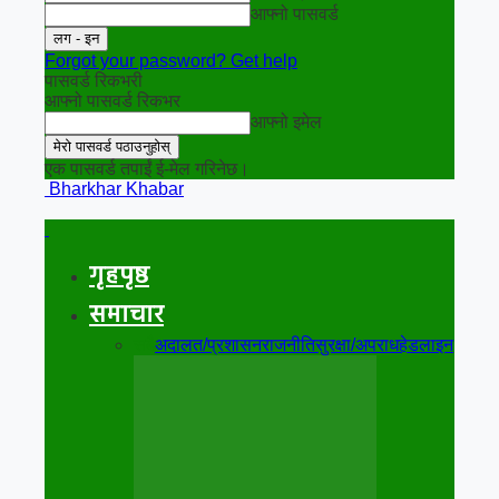
आफ्नो पासवर्ड
Forgot your password? Get help
पासवर्ड रिकभरी
आफ्नो पासवर्ड रिकभर
आफ्नो इमेल
एक पासवर्ड तपाईं ई-मेल गरिनेछ।
Bharkhar Khabar
गृहपृष्ठ
समाचार
सबै
अदालत/प्रशासन
राजनीति
सुरक्षा/अपराध
हेडलाइन