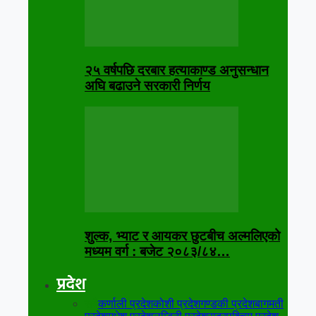
२५ वर्षपछि दरबार हत्याकाण्ड अनुसन्धान
अघि बढाउने सरकारी निर्णय
शुल्क, भ्याट र आयकर छुटबीच अल्मलिएको
मध्यम वर्ग : बजेट २०८३/८४…
प्रदेश
सबै
कर्णाली प्रदेश
कोशी प्रदेश
गण्डकी प्रदेश
बागमती