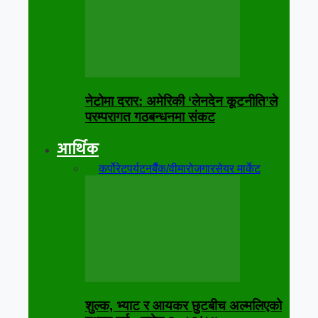
नेटोमा दरार: अमेरिकी ‘लेनदेन कूटनीति’ले
परम्परागत गठबन्धनमा संकट
आर्थिक
सबै
कर्पोरेट
पर्यटन
बैँक/वीमा
रोजगार
सेयर मार्केट
शुल्क, भ्याट र आयकर छुटबीच अल्मलिएको