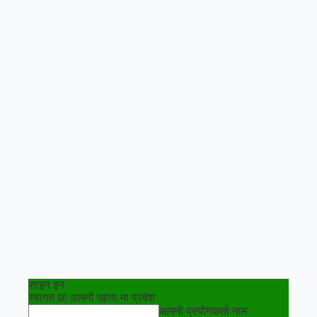
साइन इन
स्वागत छ! आफ्नो खाता मा प्रवेश
आफ्नो प्रयोगकर्ता नाम