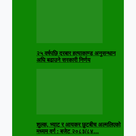
२५ वर्षपछि दरबार हत्याकाण्ड अनुसन्धान
अघि बढाउने सरकारी निर्णय
शुल्क, भ्याट र आयकर छुटबीच अल्मलिएको
मध्यम वर्ग : बजेट २०८३/८४…