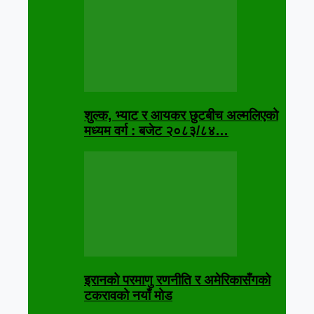
शुल्क, भ्याट र आयकर छुटबीच अल्मलिएको
मध्यम वर्ग : बजेट २०८३/८४…
इरानको परमाणु रणनीति र अमेरिकासँगको
टकरावको नयाँ मोड