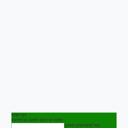
साइन इन
स्वागत छ! आफ्नो खाता मा प्रवेश
आफ्नो प्रयोगकर्ता नाम