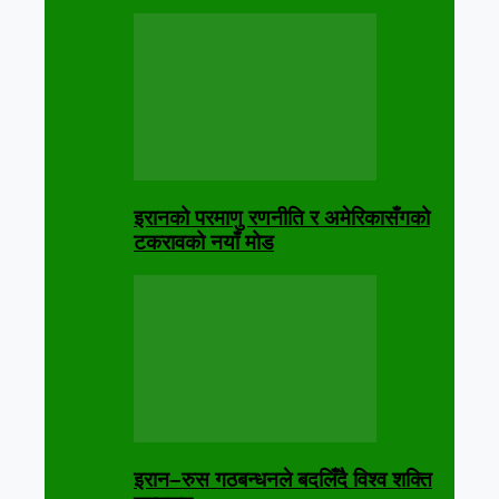
इरानको परमाणु रणनीति र अमेरिकासँगको
टकरावको नयाँ मोड
इरान–रुस गठबन्धनले बदलिँदै विश्व शक्ति