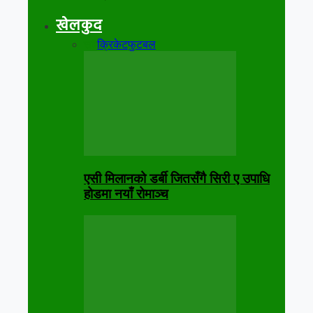
खेलकुद
सबै
क्रिकेट
फुटबल
एसी मिलानको डर्बी जितसँगै सिरी ए उपाधि
होडमा नयाँ रोमाञ्च