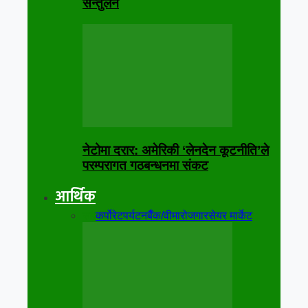
सन्तुलन
नेटोमा दरार: अमेरिकी ‘लेनदेन कूटनीति’ले
परम्परागत गठबन्धनमा संकट
आर्थिक
सबै
कर्पोरेट
पर्यटन
बैँक/वीमा
रोजगार
सेयर मार्केट