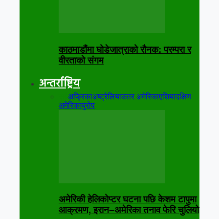
काठमाडौंमा घोडेजात्राको रौनक: परम्परा र
वीरताको संगम
अन्तर्राष्ट्रिय
सबै
अफ्रिका
अष्ट्रेलिया
उत्तर अमेरिका
एशिया
दक्षिण
अमेरिका
युरोप
अमेरिकी हेलिकोप्टर घटना पछि केशम टापुमा
आक्रमण, इरान–अमेरिका तनाव फेरि चुलियो