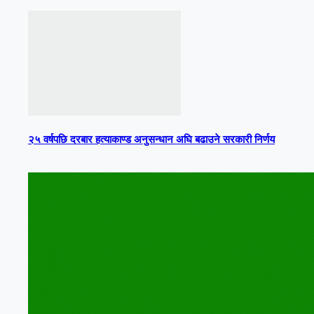
२५ वर्षपछि दरबार हत्याकाण्ड अनुसन्धान अघि बढाउने सरकारी निर्णय