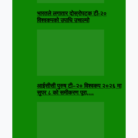
भारतले लगातार दोस्रोपटक टी-२०
विश्वकपको उपाधि उचाल्यो
आईसीसी पुरुष टी–२० विश्वकप २०२६ मा
सुपर ८ को समीकरण पूरा,…