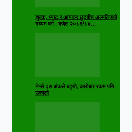
शुल्क, भ्याट र आयकर छुटबीच अल्मलिएको
मध्यम वर्ग : बजेट २०८३/८४…
नेप्से २७ अंकले बढ्यो, कारोबार रकम पनि
उकालो