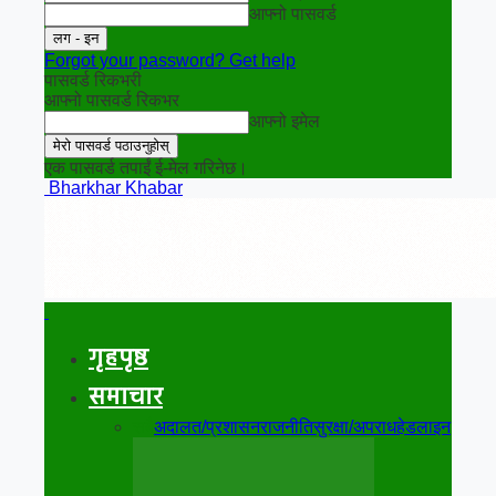
आफ्नो पासवर्ड
Forgot your password? Get help
पासवर्ड रिकभरी
आफ्नो पासवर्ड रिकभर
आफ्नो इमेल
एक पासवर्ड तपाईं ई-मेल गरिनेछ।
Bharkhar Khabar
गृहपृष्ठ
समाचार
सबै
अदालत/प्रशासन
राजनीति
सुरक्षा/अपराध
हेडलाइन