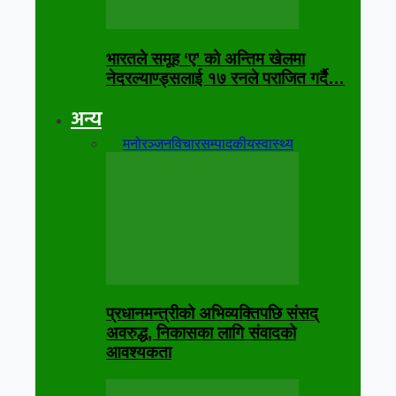
भारतले समूह ‘ए’ को अन्तिम खेलमा
नेदरल्याण्ड्सलाई १७ रनले पराजित गर्दै…
अन्य
सबै
मनोरञ्जन
विचार
सम्पादकीय
स्वास्थ्य
प्रधानमन्त्रीको अभिव्यक्तिपछि संसद्
अवरुद्ध, निकासका लागि संवादको
आवश्यकता