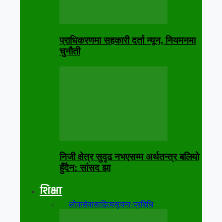
प्राधिकरणमा सहकारी दर्ता न्यून, नियमनमा
चुनौती
निजी क्षेत्र सुदृढ नभएसम्म अर्थतन्त्र बलियो
हुँदैन: सांसद झा
शिक्षा
सबै
लोकसेवा
साहित्य
सूचना-प्रविधि