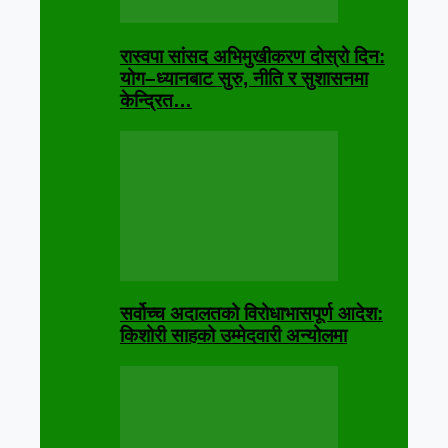
रास्वपा सांसद अभिमुखीकरण दोस्रो दिन:
योग–ध्यानबाट सुरु, नीति र सुशासनमा
केन्द्रित…
सर्वोच्च अदालतको विरोधाभासपूर्ण आदेश:
किशोरी साहको उम्मेदवारी अन्योलमा