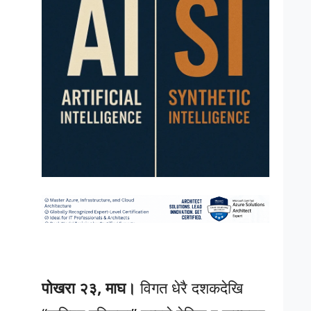
पोखरा २३, माघ।
विगत धेरै दशकदेखि