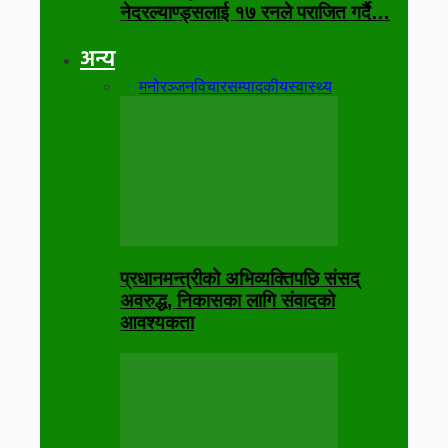
नेदरल्याण्ड्सलाई १७ रनले पराजित गर्दै…
अन्य
सबै
मनोरञ्जन
विचार
सम्पादकीय
स्वास्थ्य
प्रधानमन्त्रीको अभिव्यक्तिपछि संसद्
अवरुद्ध, निकासका लागि संवादको
आवश्यकता