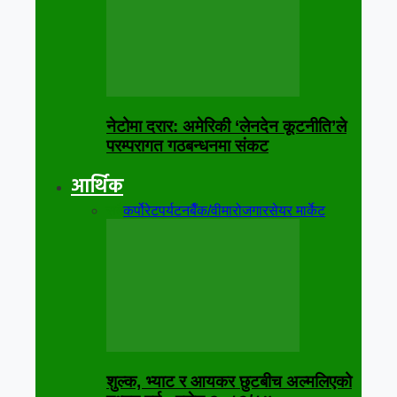
नेटोमा दरार: अमेरिकी ‘लेनदेन कूटनीति’ले
परम्परागत गठबन्धनमा संकट
आर्थिक
सबै
कर्पोरेट
पर्यटन
बैँक/वीमा
रोजगार
सेयर मार्केट
शुल्क, भ्याट र आयकर छुटबीच अल्मलिएको