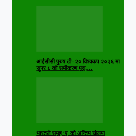
आईसीसी पुरुष टी–२० विश्वकप २०२६ मा
सुपर ८ को समीकरण पूरा,…
भारतले समूह ‘ए’ को अन्तिम खेलमा