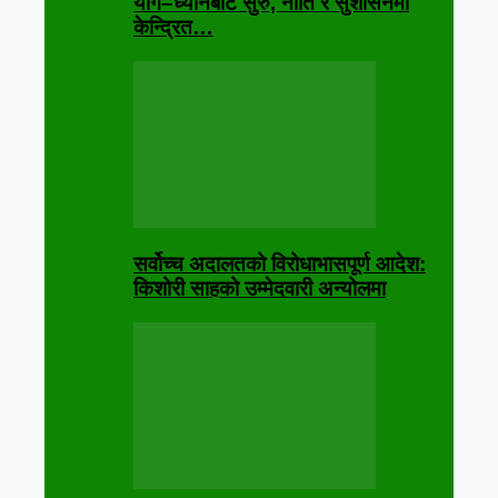
योग–ध्यानबाट सुरु, नीति र सुशासनमा
केन्द्रित…
सर्वोच्च अदालतको विरोधाभासपूर्ण आदेश:
किशोरी साहको उम्मेदवारी अन्योलमा