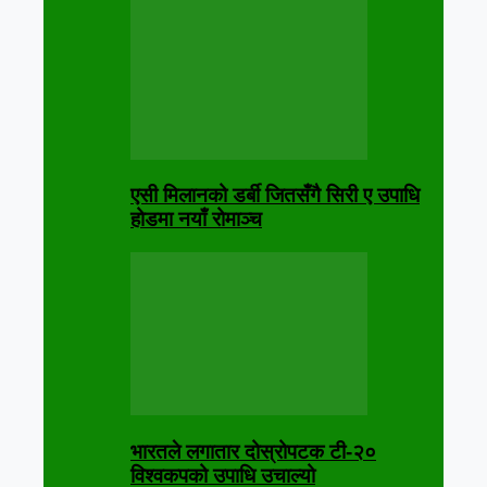
एसी मिलानको डर्बी जितसँगै सिरी ए उपाधि
होडमा नयाँ रोमाञ्च
भारतले लगातार दोस्रोपटक टी-२०
विश्वकपको उपाधि उचाल्यो