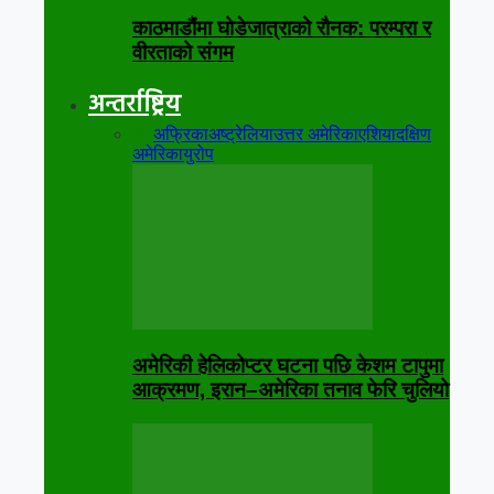
काठमाडौंमा घोडेजात्राको रौनक: परम्परा र
वीरताको संगम
अन्तर्राष्ट्रिय
सबै
अफ्रिका
अष्ट्रेलिया
उत्तर अमेरिका
एशिया
दक्षिण
अमेरिका
युरोप
अमेरिकी हेलिकोप्टर घटना पछि केशम टापुमा
आक्रमण, इरान–अमेरिका तनाव फेरि चुलियो