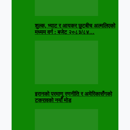
शुल्क, भ्याट र आयकर छुटबीच अल्मलिएको
मध्यम वर्ग : बजेट २०८३/८४…
इरानको परमाणु रणनीति र अमेरिकासँगको
टकरावको नयाँ मोड