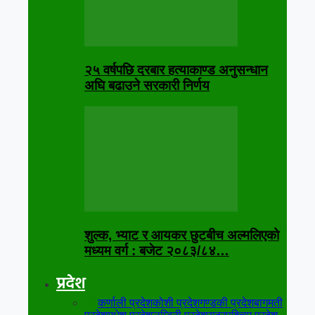
२५ वर्षपछि दरबार हत्याकाण्ड अनुसन्धान
अघि बढाउने सरकारी निर्णय
शुल्क, भ्याट र आयकर छुटबीच अल्मलिएको
मध्यम वर्ग : बजेट २०८३/८४…
प्रदेश
सबै
कर्णाली प्रदेश
कोशी प्रदेश
गण्डकी प्रदेश
बागमती