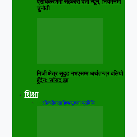
प्राधिकरणमा सहकारी दर्ता न्यून, नियमनमा
चुनौती
निजी क्षेत्र सुदृढ नभएसम्म अर्थतन्त्र बलियो
हुँदैन: सांसद झा
शिक्षा
सबै
लोकसेवा
साहित्य
सूचना-प्रविधि