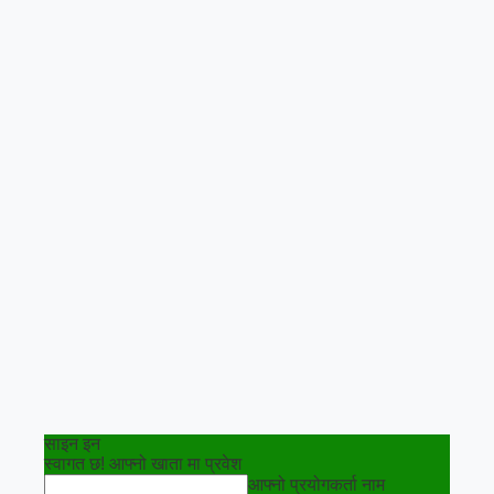
साइन इन
स्वागत छ! आफ्नो खाता मा प्रवेश
आफ्नो प्रयोगकर्ता नाम