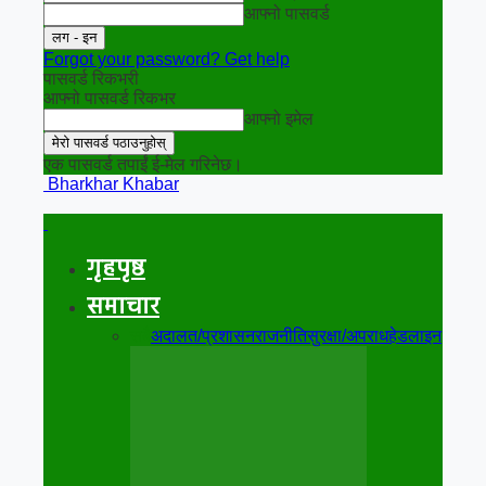
आफ्नो पासवर्ड
Forgot your password? Get help
पासवर्ड रिकभरी
आफ्नो पासवर्ड रिकभर
आफ्नो इमेल
एक पासवर्ड तपाईं ई-मेल गरिनेछ।
Bharkhar Khabar
गृहपृष्ठ
समाचार
सबै
अदालत/प्रशासन
राजनीति
सुरक्षा/अपराध
हेडलाइन