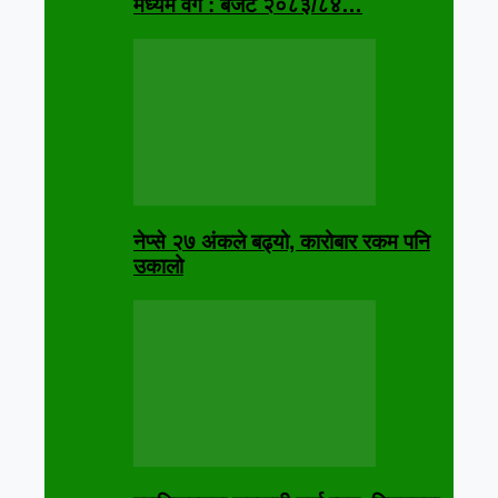
मध्यम वर्ग : बजेट २०८३/८४…
नेप्से २७ अंकले बढ्यो, कारोबार रकम पनि
उकालो