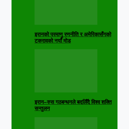
इरानको परमाणु रणनीति र अमेरिकासँगको
टकरावको नयाँ मोड
इरान–रुस गठबन्धनले बदलिँदै विश्व शक्ति
सन्तुलन