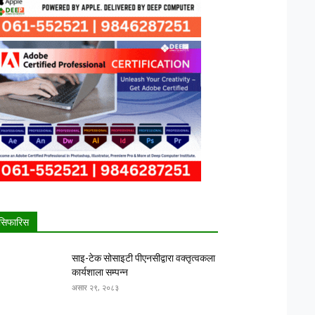
सिफारिस
साइ-टेक सोसाइटी पीएनसीद्वारा वक्तृत्वकला
कार्यशाला सम्पन्न
असार २९, २०८३