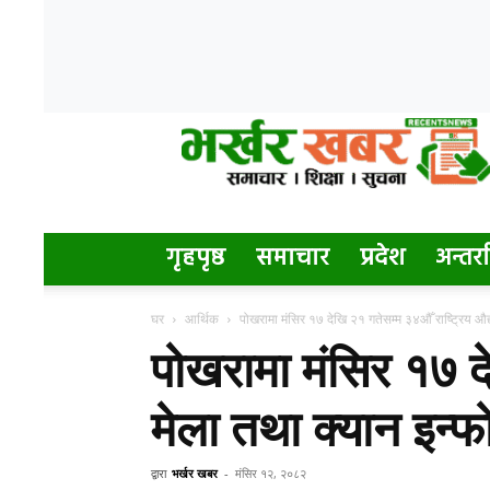
Bharkhar
Khabar
गृहपृष्ठ
समाचार
प्रदेश
अन्तर्रा
घर
आर्थिक
पोखरामा मंसिर १७ देखि २१ गतेसम्म ३४औँ राष्ट्रिय औद्
पोखरामा मंसिर १७ दे
मेला तथा क्यान इन्फ
द्वारा
भर्खर खबर
-
मंसिर १२, २०८२