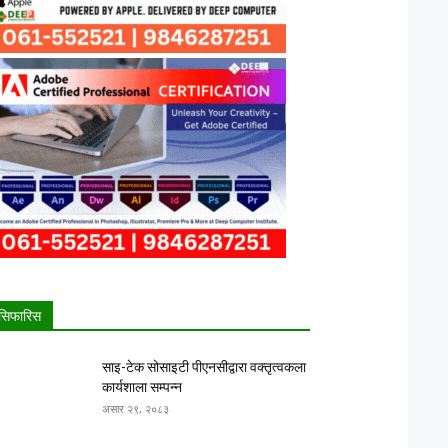
सिफारिस
साइ-टेक सोसाइटी पीएनसीद्वारा वक्तृत्वकला
कार्यशाला सम्पन्न
असार २९, २०८३