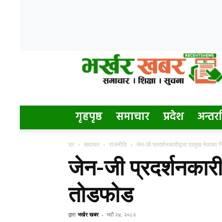
Bharkhar
Khabar
गृहपृष्ठ
समाचार
प्रदेश
अन्तर्रा
घर
समाचार
राजनीति
जेन-जी प्रदर्शनकारीद्वारा प्रमुख नेताक
जेन-जी प्रदर्शनकारी
तोडफोड
द्वारा
भर्खर खबर
-
भदौ २४, २०८२