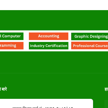
ो बारे
ह