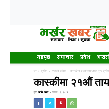
Bharkhar
Khabar
गृहपृष्ठ
समाचार
प्रदेश
अन्तर्रा
घर
प्रदेश
गण्डकी प्रदेश
कास्कीमा २१औं तायाःमचा नृत्य प्रति
कास्कीमा २१औं ताया
द्वारा
भर्खर खबर
-
साउन १९, २०८२