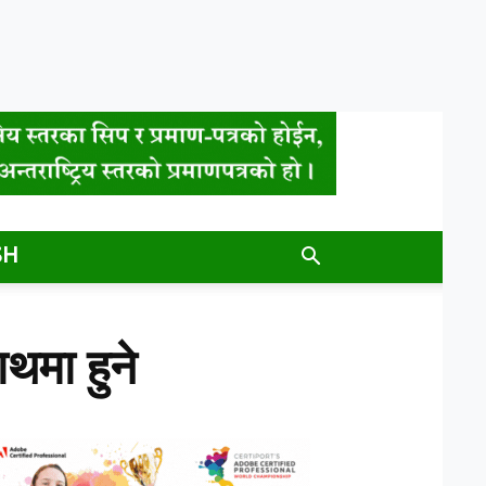
SH
थमा हुने