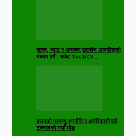
शुल्क, भ्याट र आयकर छुटबीच अल्मलिएको
मध्यम वर्ग : बजेट २०८३/८४…
इरानको परमाणु रणनीति र अमेरिकासँगको
टकरावको नयाँ मोड