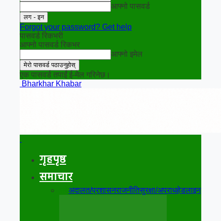
आफ्नो पासवर्ड
Forgot your password? Get help
पासवर्ड रिकभरी
आफ्नो पासवर्ड रिकभर
आफ्नो इमेल
एक पासवर्ड तपाईं ई-मेल गरिनेछ।
Bharkhar Khabar
गृहपृष्ठ
समाचार
सबै
अदालत/प्रशासन
राजनीति
सुरक्षा/अपराध
हेडलाइन