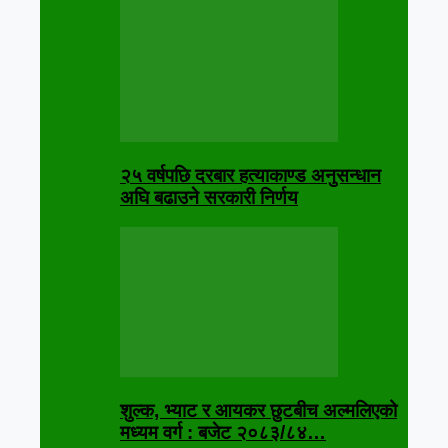
२५ वर्षपछि दरबार हत्याकाण्ड अनुसन्धान
अघि बढाउने सरकारी निर्णय
शुल्क, भ्याट र आयकर छुटबीच अल्मलिएको
मध्यम वर्ग : बजेट २०८३/८४…