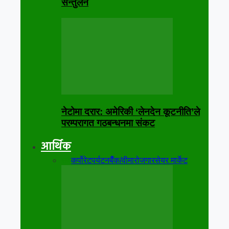
सन्तुलन
नेटोमा दरार: अमेरिकी ‘लेनदेन कूटनीति’ले
परम्परागत गठबन्धनमा संकट
आर्थिक
सबै
कर्पोरेट
पर्यटन
बैँक/वीमा
रोजगार
सेयर मार्केट