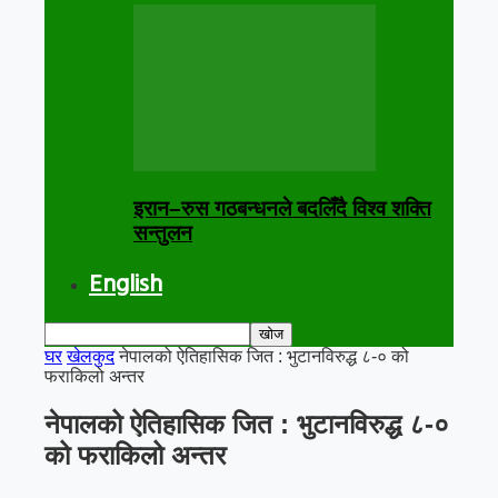
इरान–रुस गठबन्धनले बदलिँदै विश्व शक्ति
सन्तुलन
English
घर
खेलकुद
नेपालको ऐतिहासिक जित : भुटानविरुद्ध ८-० को
फराकिलो अन्तर
नेपालको ऐतिहासिक जित : भुटानविरुद्ध ८-०
को फराकिलो अन्तर