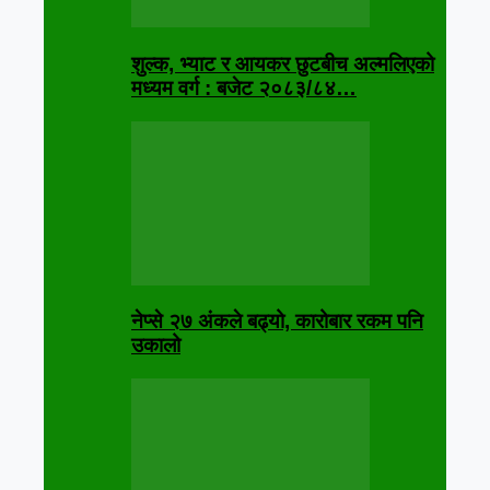
शुल्क, भ्याट र आयकर छुटबीच अल्मलिएको
मध्यम वर्ग : बजेट २०८३/८४…
नेप्से २७ अंकले बढ्यो, कारोबार रकम पनि
उकालो