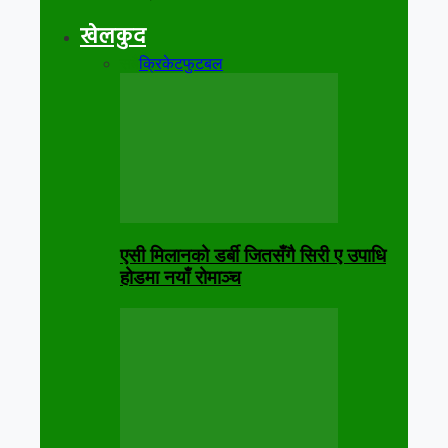
खेलकुद
सबै
क्रिकेट
फुटबल
एसी मिलानको डर्बी जितसँगै सिरी ए उपाधि
होडमा नयाँ रोमाञ्च