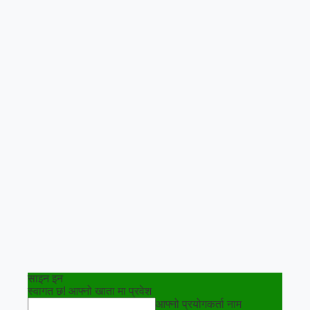
साइन इन
स्वागत छ! आफ्नो खाता मा प्रवेश
आफ्नो प्रयोगकर्ता नाम