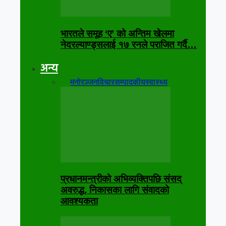
भारतले समूह ‘ए’ को अन्तिम खेलमा
नेदरल्याण्ड्सलाई १७ रनले पराजित गर्दै…
अन्य
सबै
मनोरञ्जन
विचार
सम्पादकीय
स्वास्थ्य
प्रधानमन्त्रीको अभिव्यक्तिपछि संसद्
अवरुद्ध, निकासका लागि संवादको
आवश्यकता