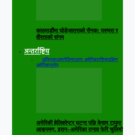
काठमाडौंमा घोडेजात्राको रौनक: परम्परा र
वीरताको संगम
अन्तर्राष्ट्रिय
सबै
अफ्रिका
अष्ट्रेलिया
उत्तर अमेरिका
एशिया
दक्षिण
अमेरिका
युरोप
अमेरिकी हेलिकोप्टर घटना पछि केशम टापुमा
आक्रमण, इरान–अमेरिका तनाव फेरि चुलियो