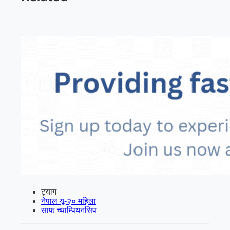
ट्याग
नेपाल यू-२० महिला
साफ च्याम्पियनसिप