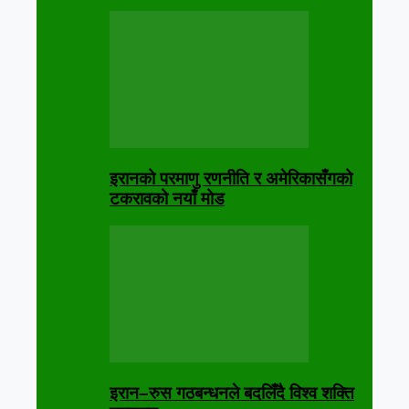
इरानको परमाणु रणनीति र अमेरिकासँगको
टकरावको नयाँ मोड
इरान–रुस गठबन्धनले बदलिँदै विश्व शक्ति