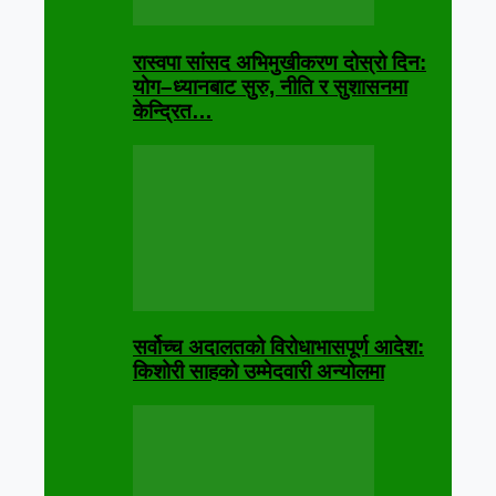
रास्वपा सांसद अभिमुखीकरण दोस्रो दिन:
योग–ध्यानबाट सुरु, नीति र सुशासनमा
केन्द्रित…
सर्वोच्च अदालतको विरोधाभासपूर्ण आदेश:
किशोरी साहको उम्मेदवारी अन्योलमा