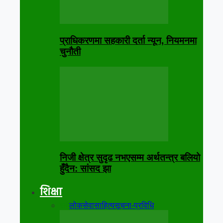
प्राधिकरणमा सहकारी दर्ता न्यून, नियमनमा
चुनौती
निजी क्षेत्र सुदृढ नभएसम्म अर्थतन्त्र बलियो
हुँदैन: सांसद झा
शिक्षा
सबै
लोकसेवा
साहित्य
सूचना-प्रविधि