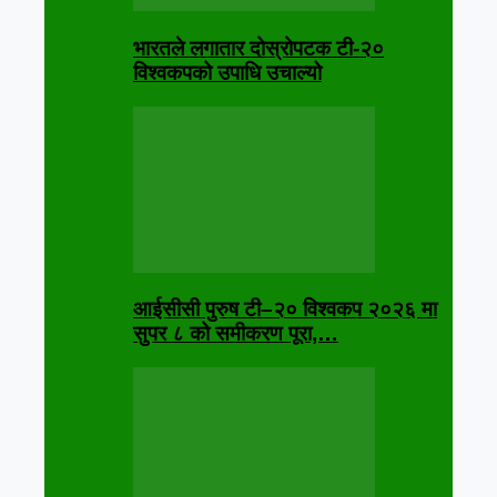
भारतले लगातार दोस्रोपटक टी-२०
विश्वकपको उपाधि उचाल्यो
आईसीसी पुरुष टी–२० विश्वकप २०२६ मा
सुपर ८ को समीकरण पूरा,…