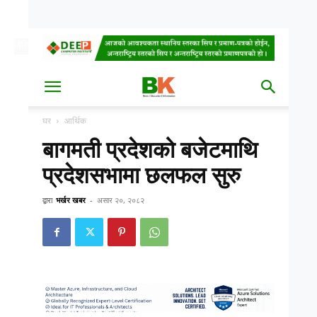
बिहि, साउन २१, २०८३
Date
घर
आर्थिक
बागमती प्रदेशको बजेटमाथि
प्रदेशसभामा छलफल सुरु
द्वारा
भर्खर खबर
-
असार २०, २०८२